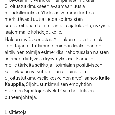
Sijoitustutkimukseen avaamaan uusia
mahdollisuuksia. Yhdessä voimme tuottaa
merkittävästi uutta tietoa kotimaisten
suursijoittajien toiminnasta ja ajatuksista, nykyistä
laajemmalle kohdejoukolle.
Haluan myös korostaa Annukan roolia toimialan
kehittäjänä - tutkimustoiminnan lisäksi hän on
aktiivinen toimija esimerkiksi rahoitusalan naisten
asemaan liittyvissä kysymyksissä. Nämä ovat
meille tärkeitä seikkoja - toimialan positiiviseen
kehitykseen vaikuttaminen on aina ollut
Kalle
Sijoitustutkimukselle keskeinen arvo", sanoo
Kauppila
, Sijoitustutkimuksen emoyhtiön
Suomen Sijoittajapalvelut Oy:n hallituksen
puheenjohtaja.
Lisätietoja: