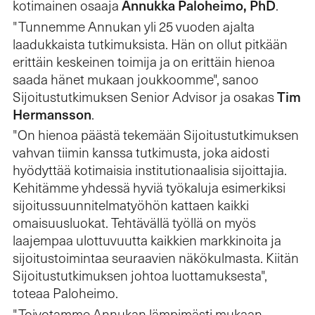
Annukka Paloheimo, PhD
kotimainen osaaja
.
"Tunnemme Annukan yli 25 vuoden ajalta
laadukkaista tutkimuksista. Hän on ollut pitkään
erittäin keskeinen toimija ja on erittäin hienoa
saada hänet mukaan joukkoomme", sanoo
Tim
Sijoitustutkimuksen Senior Advisor ja osakas
Hermansson
.
"On hienoa päästä tekemään Sijoitustutkimuksen
vahvan tiimin kanssa tutkimusta, joka aidosti
hyödyttää kotimaisia institutionaalisia sijoittajia.
Kehitämme yhdessä hyviä työkaluja esimerkiksi
sijoitussuunnitelmatyöhön kattaen kaikki
omaisuusluokat. Tehtävällä työllä on myös
laajempaa ulottuvuutta kaikkien markkinoita ja
sijoitustoimintaa seuraavien näkökulmasta. Kiitän
Sijoitustutkimuksen johtoa luottamuksesta",
toteaa Paloheimo.
"Toivotamme Annukan lämpimästi mukaan