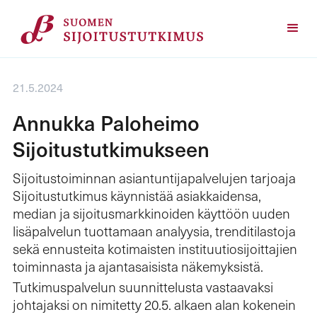
21.5.2024
Annukka Paloheimo
Sijoitustutkimukseen
Sijoitustoiminnan asiantuntijapalvelujen tarjoaja
Sijoitustutkimus käynnistää asiakkaidensa,
median ja sijoitusmarkkinoiden käyttöön uuden
lisäpalvelun tuottamaan analyysia, trenditilastoja
sekä ennusteita kotimaisten instituutiosijoittajien
toiminnasta ja ajantasaisista näkemyksistä.
Tutkimuspalvelun suunnittelusta vastaavaksi
johtajaksi on nimitetty 20.5. alkaen alan kokenein