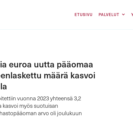
ETUSIVU
PALVELUT
rdia euroa uutta pääomaa
enlaskettu määrä kasvoi
la
oitettiin vuonna 2023 yhteensä 3,2
 kasvoi myös suotuisan
ahastopääoman arvo oli joulukuun