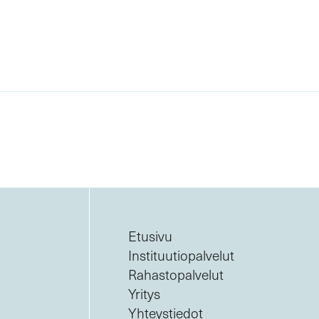
Etusivu
Instituutiopalvelut
Rahastopalvelut
Yritys
Yhteystiedot