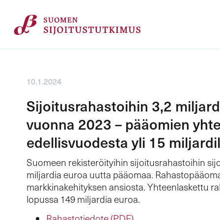
10.1.2024
Sijoitusrahastoihin 3,2 milja
vuonna 2023 – pääomien yhte
edellisvuodesta yli 15 miljardil
Suomeen rekisteröityihin sijoitusrahastoihin sij
miljardia euroa uutta pääomaa. Rahastopääoma
markkinakehityksen ansiosta. Yhteenlaskettu r
lopussa 149 miljardia euroa.
Rahastotiedote (PDF)